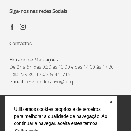
Siga-nos nas redes Sociais
Contactos
Horário de Marcações:
De 2.ª a 6.ª, das 9:30 às 13:00 e das 14:00 às 17:30
Tel.:
239 801170/239 441715
e-mail:
servicoeducativo@fbb.pt
✕
Política de Privacidade e Tratamento de Dados
Utilizamos cookies próprios e de terceiros
Encarregado de Proteção de Dados
Livro Eletrónico
para melhorar a qualidade de navegação. Ao
de Reclamações
Canal de Denúncias
continuar a navegar, aceita estes termos.
Todos os direitos reservados Design by AM. Developed by