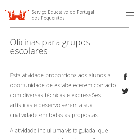
Serviço Educativo do Portugal
dos Pequenitos
Oficinas para grupos
Visitas para grupos escolares
Fábrica de Brinquedos dos
Pequenitos
escolares
Visitas guiadas em Língua
Gestual Portuguesa
Festas de aniversário
Apresentação
Oficinas para grupos
Programas para Férias
escolares
Escolares
Esta atividade proporciona aos alunos a
Atividades
Há Escolas no Parque
Visita Guiada
oportunidade de estabelecerem contacto
Bilhetes Conjuntos
Visitas guiadas em Língua
com diversas técnicas e expressões
Gestual Portuguesa
Publicações
Oficina de Construção
artísticas e desenvolverem a sua
Informações úteis
Há estórias no parque
criatividade em todas as propostas.
Artes no Parque
Agenda
A atividade inclui uma visita guiada que
Exposições