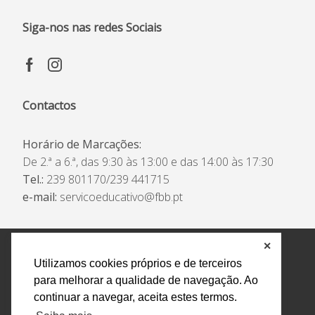
Siga-nos nas redes Sociais
Contactos
Horário de Marcações:
De 2.ª a 6.ª, das 9:30 às 13:00 e das 14:00 às 17:30
Tel.:
239 801170/239 441715
e-mail:
servicoeducativo@fbb.pt
✕
Política de Privacidade e Tratamento de Dados
Utilizamos cookies próprios e de terceiros
Encarregado de Proteção de Dados
Livro Eletrónico
para melhorar a qualidade de navegação. Ao
de Reclamações
Canal de Denúncias
continuar a navegar, aceita estes termos.
Todos os direitos reservados Design by AM. Developed by