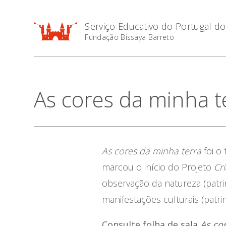
Serviço Educativo do Portugal d
Fundação Bissaya Barreto
As cores da minha t
As cores da minha terra
foi o
marcou o início do Projeto
Cr
observação da natureza (patri
manifestações culturais (patrim
Consulte folha de sala
As co