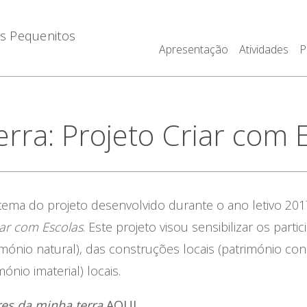
os Pequenitos
Apresentação
Atividades
P
erra: Projeto Criar com
 tema do projeto desenvolvido durante o ano letivo 20
iar com Escolas
. Este projeto visou sensibilizar os parti
mónio natural), das construções locais (património con
ónio imaterial) locais.
res da minha terra
AQUI
.