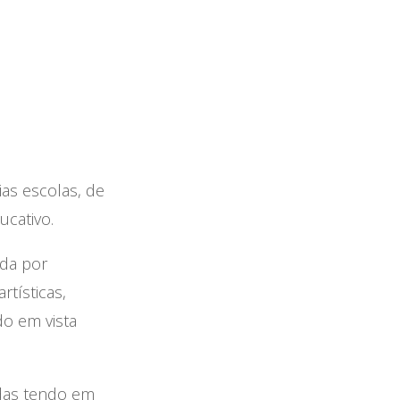
as escolas, de
ucativo.
ada por
rtísticas,
o em vista
adas tendo em