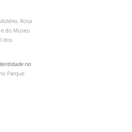
istério, Rosa
o e do Museu
l dos
dentidade no
 no Parque.