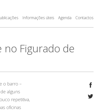
ublicações
Informações úteis
Agenda
Contactos
e no Figurado de
e o barro –
 de alguns
uco repetitiva,
s oficinas